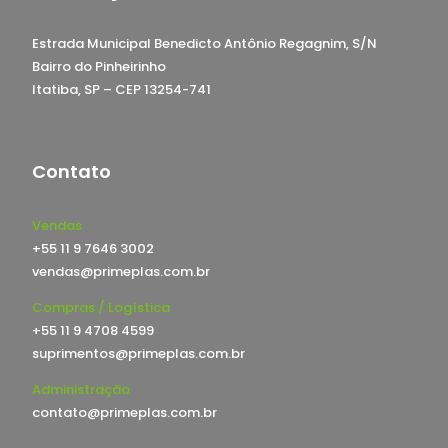
Estrada Municipal Benedicto Antônio Regagnim, S/N
Bairro do Pinheirinho
Itatiba, SP – CEP 13254-741
Contato
Vendas
+55 11 9 7646 3002
vendas@primeplas.com.br
Compras / Logística
+55 11 9 4708 4599
suprimentos@primeplas.com.br
Administração
contato@primeplas.com.br