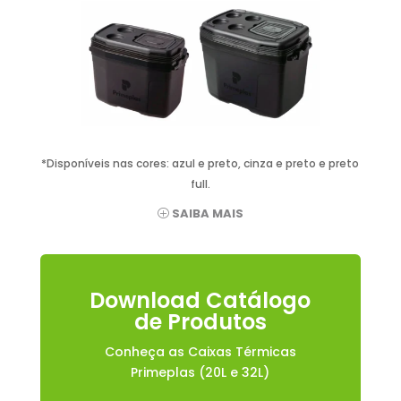
*Disponíveis nas cores: azul e preto, cinza e preto e preto
full.
SAIBA MAIS
Download Catálogo
de Produtos
Conheça as Caixas Térmicas
Primeplas (20L e 32L)