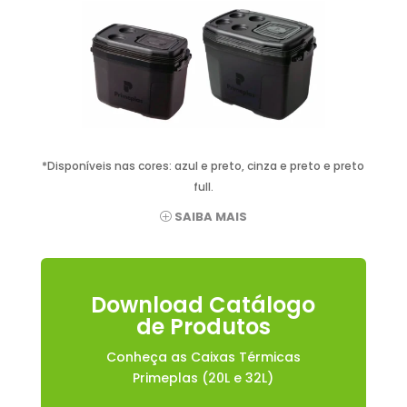
*Disponíveis nas cores: azul e preto, cinza e preto e preto
full.
SAIBA MAIS
Download Catálogo
de Produtos
Conheça as Caixas Térmicas
Primeplas (20L e 32L)