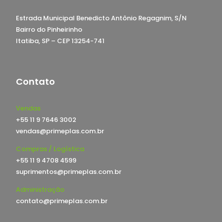
Estrada Municipal Benedicto Antônio Regagnim, S/N
Bairro do Pinheirinho
Itatiba, SP – CEP 13254-741
Contato
Vendas
+55 11 9 7646 3002
vendas@primeplas.com.br
Compras / Logística
+55 11 9 4708 4599
suprimentos@primeplas.com.br
Administração
contato@primeplas.com.br