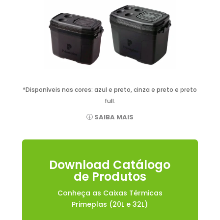
*Disponíveis nas cores: azul e preto, cinza e preto e preto
full.
SAIBA MAIS
Download Catálogo
de Produtos
Conheça as Caixas Térmicas
Primeplas (20L e 32L)