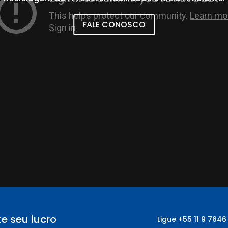
FALE CONOSCO
e seu lucro
Ligue
+55
11 9 7646