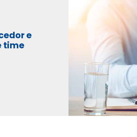
cedor e
e time