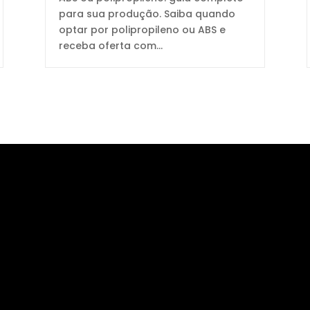
para sua produção. Saiba quando
optar por polipropileno ou ABS e
receba oferta com...