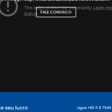
FALE CONOSCO
e seu lucro
Ligue
+55
11 9 7646