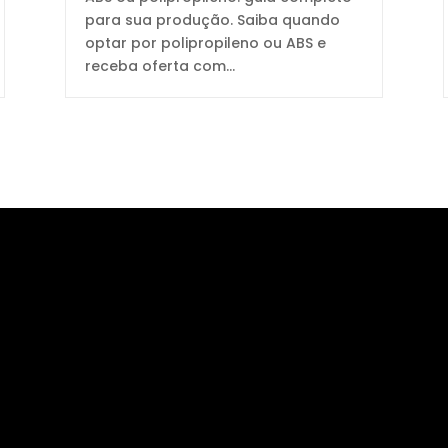
para sua produção. Saiba quando
optar por polipropileno ou ABS e
receba oferta com...