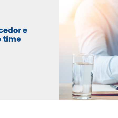
cedor e
e time