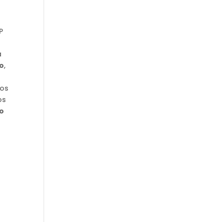
P
a
do
,
pos
os
do