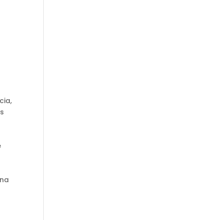
cia,
as
a
e
 na