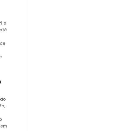
i
e
até
ade
er
o
ado
ão,
o
 bem