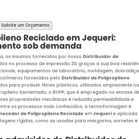
Solicite um Orçamento
ileno Reciclado
em
Jequeri
:
amento sob demanda
ia, os insumos fornecidos por nosso
Distribuidor de
dos no processo de impressão 3D graças a sua boa resistên
ncionais, equipamentos de laboratório, moldagem, dobradiç
s polímeros fornecidos pelo
Distribuidor de Polipropileno
s para produzir filmes plásticos, utilizados amplamente n
ropileno biorientado, o BOPP, que é empregado no envase d
entes propriedades mecânicas e reduzida permeabilidade e
entre os processos mais conhecidos, a termoformagem é
necedor de Polipropileno Reciclado
em
Jequeri
e aplicada
lagens rígidas, como as usadas para margarina, sorvetes e