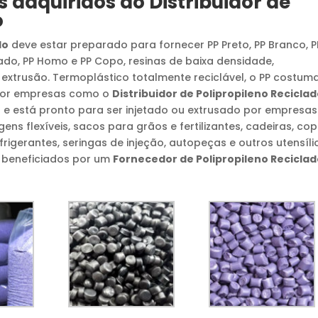
s adquiridos do
Distribuidor de
o
do
deve estar preparado para fornecer PP Preto, PP Branco, P
hado, PP Homo e PP Copo, resinas de baixa densidade,
 extrusão. Termoplástico totalmente reciclável, o PP costum
 por empresas como o
Distribuidor de Polipropileno Recicla
 e está pronto para ser injetado ou extrusado por empresas
 flexíveis, sacos para grãos e fertilizantes, cadeiras, co
rigerantes, seringas de injeção, autopeças e outros utensíli
s, beneficiados por um
Fornecedor de Polipropileno Recicla