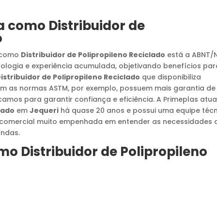
da como
Distribuidor de
o
s como
Distribuidor de Polipropileno Reciclado
está a ABNT/
nologia e experiência acumulada, objetivando benefícios par
istribuidor de Polipropileno Reciclado
que disponibiliza
uem as normas ASTM, por exemplo, possuem mais garantia de
camos para garantir confiança e eficiência. A Primeplas atu
lado
em
Jequeri
há quase 20 anos e possui uma equipe téc
a comercial muito empenhada em entender as necessidades 
andas.
omo
Distribuidor de Polipropileno