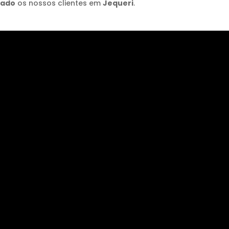
lado
os nossos clientes em
Jequeri
.