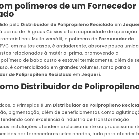
com polímeros de um
Fornecedor
lado
dido pelo
Distribuidor de Polipropileno Reciclado
em
Jequer
tá acima de 15 graus Célsius e tem capacidade de operação 
racterísticas. Muito versátil, o polímero do
Fornecedor de
 PVC, em muitos casos, é antiaderente, absorve pouca umid
 custos relacionados à matéria-prima, promovendo a
polímero de baixo custo e estável termicamente, além de s
r isso, é comercializado em grandes volumes, tanto para a
or de Polipropileno Reciclado
em
Jequeri
.
 como
Distribuidor de Polipropilen
ticos, a Primeplas é um
Distribuidor de Polipropileno Recicl
ção, pigmentação, além de beneficiamentos como aglutinaç
tendendo com excelência à indústria de transformação
e suas instalações atendem exclusivamente ao processament
ornecidos por fornecedores selecionados, tudo para atender