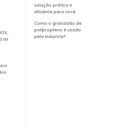
solução prática e
eficiente para você
Como o granulado de
polipropileno é usado
NOS,
pela indústria?
a as
a
nica
dos