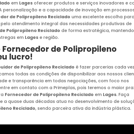
clado
em
Lages
oferecer produtos e serviços inovadores e 
. A personalização e a capacidade de inovação em processo
dor de Polipropileno Reciclado
uma excelente escolha par
a pelo atendimento integral das necessidades produtivas de
 de Polipropileno Reciclado
de forma estratégica, mantend
entregas em
Lages
e região.
e
Fornecedor de Polipropileno
u lucro!
buidor de Polipropileno Reciclado
é fazer parcerias cada ve
camos todas as condições de disponibilizar aos nossos clie
idade e transparência em todas negociações, com foco nos
ntre em contato com a Primeplas, pois teremos o maior pra
ra
Fornecedor de Polipropileno Reciclado
em
Lages
. Faça
ue a quase duas décadas atua no desenvolvimento de soluç
ileno Reciclado
, sendo parceira ativa da indústria plástica.