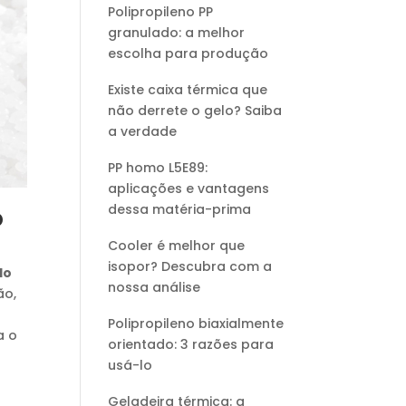
Polipropileno PP
granulado: a melhor
escolha para produção
Existe caixa térmica que
não derrete o gelo? Saiba
a verdade
PP homo L5E89:
aplicações e vantagens
dessa matéria-prima
o
Cooler é melhor que
isopor? Descubra com a
do
nossa análise
ão,
Polipropileno biaxialmente
a o
orientado: 3 razões para
usá-lo
Geladeira térmica: a