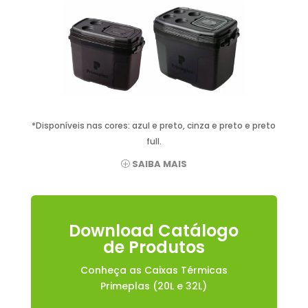
*Disponíveis nas cores: azul e preto, cinza e preto e preto
full.
SAIBA MAIS
Download Catálogo
de Produtos
Conheça as Caixas Térmicas
Primeplas (20L e 32L)