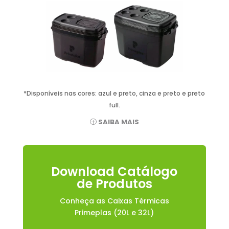
*Disponíveis nas cores: azul e preto, cinza e preto e preto
full.
SAIBA MAIS
Download Catálogo
de Produtos
Conheça as Caixas Térmicas
Primeplas (20L e 32L)