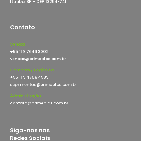
Itatiba, SP – CEP 13254-741
Contato
Vendas
+55 11 9 7646 3002
vendas@primeplas.com.br
Compras / Logística
+55 11 9 4708 4599
suprimentos@primeplas.com.br
Administração
contato@primeplas.com.br
Siga-nos nas
Redes Sociais