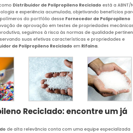
s como
Distribuidor de Polipropileno Reciclado
está a ABNT/
nologia e experiência acumulada, objetivando benefícios par
 polímeros do portfólio desse
Fornecedor de Polipropileno
ação de aprovação em testes de propriedades mecânicas
 produtiva, seguimos à risca às normas de qualidade pertine
reservando suas efetivas características e propriedades e
uidor de Polipropileno Reciclado
em
Rifaina
.
pileno Reciclado
: encontre um já
ado
de alta relevância conta com uma equipe especializada