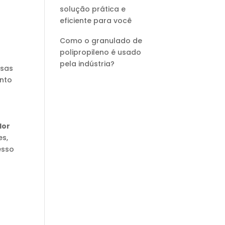
solução prática e
eficiente para você
Como o granulado de
polipropileno é usado
pela indústria?
esas
onto
dor
es,
esso