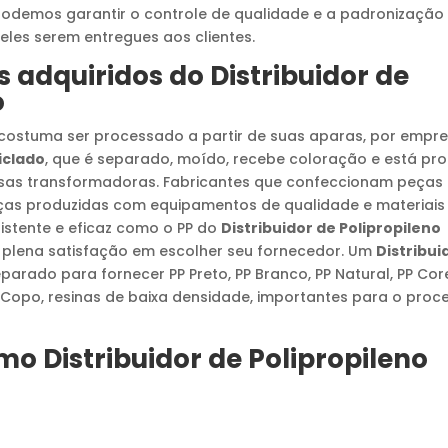
podemos garantir o controle de qualidade e a padronização
les serem entregues aos clientes.
s adquiridos do
Distribuidor de
o
P costuma ser processado a partir de suas aparas, por empr
iclado
, que é separado, moído, recebe coloração e está pr
esas transformadoras. Fabricantes que confeccionam peças
ças produzidas com equipamentos de qualidade e materiais
stente e eficaz como o PP do
Distribuidor de Polipropileno
rá plena satisfação em escolher seu fornecedor. Um
Distribui
parado para fornecer PP Preto, PP Branco, PP Natural, PP Cor
P Copo, resinas de baixa densidade, importantes para o proc
omo
Distribuidor de Polipropileno