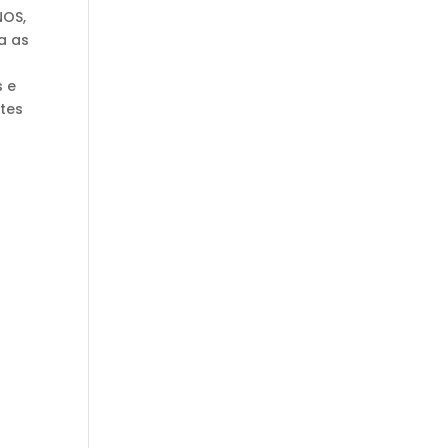
NOS,
a as
 e
ntes