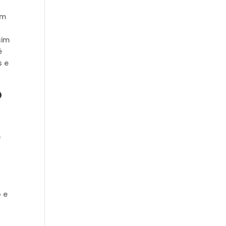
om
sim
é
s e
o
m
 e