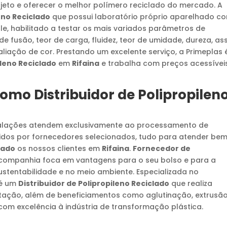
jeto e oferecer o melhor polímero reciclado do mercado. A
eno Reciclado
que possui laboratório próprio aparelhado c
e, habilitado a testar os mais variados parâmetros de
e fusão, teor de carga, fluidez, teor de umidade, dureza, as
liação de cor. Prestando um excelente serviço, a Primeplas 
ileno Reciclado
em
Rifaina
e trabalha com preços acessívei
 como
Distribuidor de Polipropilen
stalações atendem exclusivamente ao processamento de
ecidos por fornecedores selecionados, tudo para atender be
lado
os nossos clientes em
Rifaina
.
Fornecedor de
 companhia foca em vantagens para o seu bolso e para a
ustentabilidade e no meio ambiente. Especializada no
 é um
Distribuidor de Polipropileno Reciclado
que realiza
ação, além de beneficiamentos como aglutinação, extrusão
m excelência à indústria de transformação plástica.