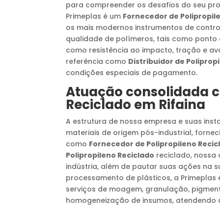
para compreender os desafios do seu pro
Primeplas é um
Fornecedor de Polipropil
os mais modernos instrumentos de control
qualidade de polímeros, tais como ponto d
como resistência ao impacto, tração e ava
referência como
Distribuidor de Poliprop
condições especiais de pagamento.
Atuação consolidada
Reciclado
em
Rifaina
A estrutura de nossa empresa e suas in
materiais de origem pós-industrial, forn
como
Fornecedor de Polipropileno Recic
Polipropileno Reciclado
reciclado, nossa
indústria, além de pautar suas ações na s
processamento de plásticos, a Primeplas
serviços de moagem, granulação, pigment
homogeneização de insumos, atendendo co