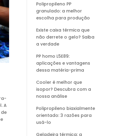
Polipropileno PP
granulado: a melhor
escolha para produção
Existe caixa térmica que
não derrete o gelo? Saiba
a verdade
PP homo L5E89:
aplicações e vantagens
dessa matéria-prima
Cooler é melhor que
isopor? Descubra com a
e
nossa análise
ra-
. A
Polipropileno biaxialmente
 de
orientado: 3 razões para
de
usá-lo
Geladeira térmica: a