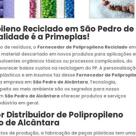
ileno Reciclado
em
São Pedro de
lidade é a Primeplas!
o de resíduos, o
Fornecedor de Polipropileno Reciclado
em
 material descartado em novos produtos para aplicações 
e solventes orgânicos tóxicos ou processos complicados, do
favorecer baixos custos na reciclagem do PP. A personalizaçã
plásticos e em insumos faz desse
Fornecedor de Polipropil
ua empresa em
São Pedro de Alcântara
. Tecnologia,
respeito ao meio ambiente são os segredos para nosso
m
São Pedro de Alcântara
oferecer produtos e serviços
dústria em geral.
or
Distribuidor de Polipropileno
o de Alcântara
stos de produção, a fabricação de peças plásticas tem uma