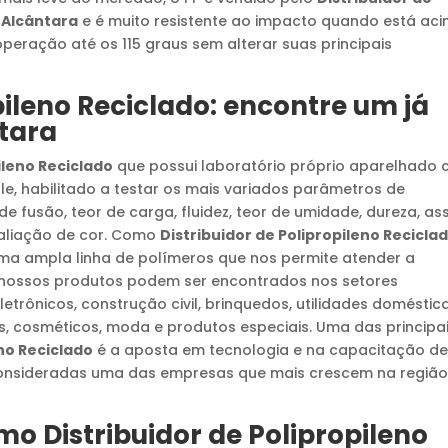
 Alcântara
e é muito resistente ao impacto quando está ac
peração até os 115 graus sem alterar suas principais
pileno Reciclado
: encontre um já
tara
ileno Reciclado
que possui laboratório próprio aparelhado
e, habilitado a testar os mais variados parâmetros de
e fusão, teor de carga, fluidez, teor de umidade, dureza, as
valiação de cor. Como
Distribuidor de Polipropileno Recicla
ma ampla linha de polímeros que nos permite atender a
 nossos produtos podem ser encontrados nos setores
letrônicos, construção civil, brinquedos, utilidades doméstica
s, cosméticos, moda e produtos especiais. Uma das principa
eno Reciclado
é a aposta em tecnologia e na capacitação d
consideradas uma das empresas que mais crescem na região
omo
Distribuidor de Polipropileno