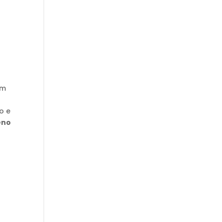
em
o e
eno