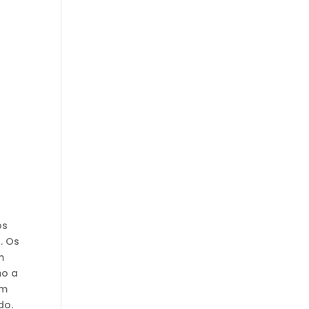
os
. Os
m
mo a
om
do.