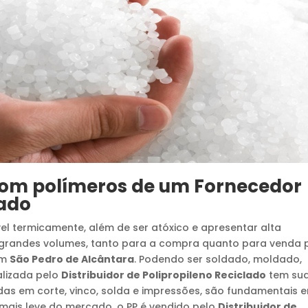
com polímeros de um
Fornecedor
lado
el termicamente, além de ser atóxico e apresentar alta
em grandes volumes, tanto para a compra quanto para venda 
m
São Pedro de Alcântara
. Podendo ser soldado, moldado,
alizada pelo
Distribuidor de Polipropileno Reciclado
tem su
as em corte, vinco, solda e impressões, são fundamentais 
co mais leve do mercado, o PP é vendido pelo
Distribuidor de