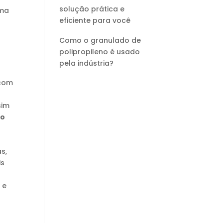
solução prática e
ima
eficiente para você
Como o granulado de
polipropileno é usado
pela indústria?
 com
sim
do
s,
is
e
 e