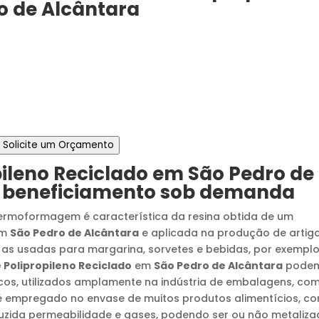
o de Alcântara
Solicite um Orçamento
ileno Reciclado
em
São Pedro de
 e beneficiamento sob demanda
termoformagem é característica da resina obtida de um
m
São Pedro de Alcântara
e aplicada na produção de artig
as usadas para margarina, sorvetes e bebidas, por exemplo
e Polipropileno Reciclado
em
São Pedro de Alcântara
pode
ticos, utilizados amplamente na indústria de embalagens, co
e é empregado no envase de muitos produtos alimentícios, c
uzida permeabilidade e gases, podendo ser ou não metaliza