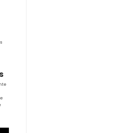
as
s
nte
te
e