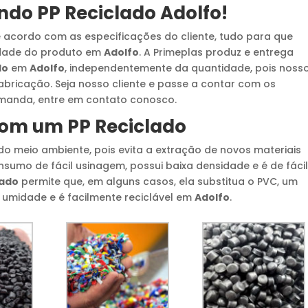
ando
PP Reciclado
Adolfo
!
 acordo com as especificações do cliente, tudo para que
idade do produto em
Adolfo
. A Primeplas produz e entrega
do
em
Adolfo
, independentemente da quantidade, pois noss
bricação. Seja nosso cliente e passe a contar com os
emanda, entre em contato conosco.
 com um
PP Reciclado
do meio ambiente, pois evita a extração de novos materiais
nsumo de fácil usinagem, possui baixa densidade e é de fáci
lado
permite que, em alguns casos, ela substitua o PVC, um
 umidade e é facilmente reciclável em
Adolfo
.