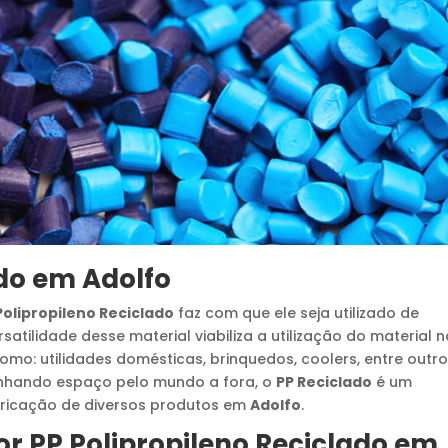
do
em
Adolfo
Polipropileno Reciclado
faz com que ele seja utilizado de
satilidade desse material viabiliza a utilização do material 
mo: utilidades domésticas, brinquedos, coolers, entre outro
anhando espaço pelo mundo a fora, o
PP Reciclado
é um
bricação de diversos produtos em
Adolfo
.
or
PP Polipropileno Reciclado
em