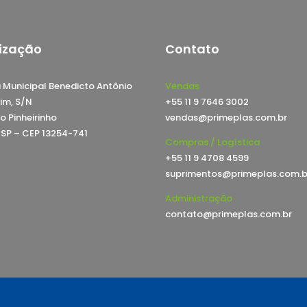
ização
Contato
 Municipal Benedicto Antônio
Vendas
im, S/N
+55 11 9 7646 3002
o Pinheirinho
vendas@primeplas.com.br
, SP – CEP 13254-741
Compras / Logística
+55 11 9 4708 4599
suprimentos@primeplas.com.b
Administração
contato@primeplas.com.br