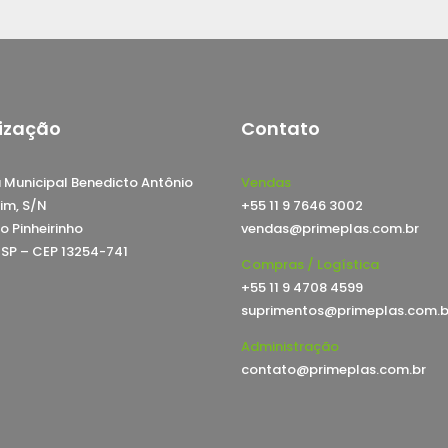
ização
Contato
 Municipal Benedicto Antônio
Vendas
im, S/N
+55 11 9 7646 3002
o Pinheirinho
vendas@primeplas.com.br
, SP – CEP 13254-741
Compras / Logística
+55 11 9 4708 4599
suprimentos@primeplas.com.b
Administração
contato@primeplas.com.br