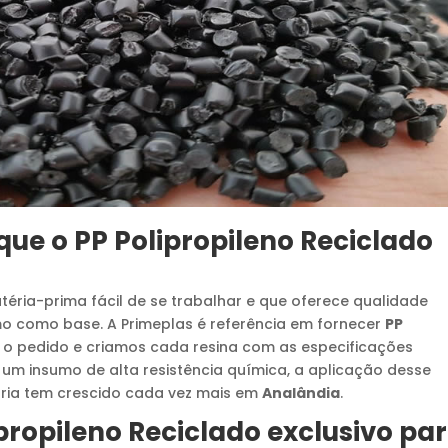
 que o
PP Polipropileno Reciclado
éria-prima fácil de se trabalhar e que oferece qualidade
mo como base. A Primeplas é referência em fornecer
PP
faz o pedido e criamos cada resina com as especificações
 um insumo de alta resistência química, a aplicação desse
tria tem crescido cada vez mais em
Analândia
.
propileno Reciclado
exclusivo pa