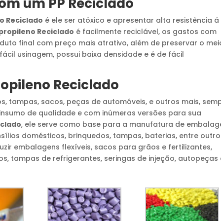
 com um
PP Reciclado
no Reciclado
é ele ser atóxico e apresentar alta resistência á
ipropileno Reciclado
é facilmente reciclável, os gastos com
duto final com preço mais atrativo, além de preservar o mei
ácil usinagem, possui baixa densidade e é de fácil
ropileno Reciclado
s, tampas, sacos, peças de automóveis, e outros mais, sem
 insumo de qualidade e com inúmeras versões para sua
iclado
, ele serve como base para a manufatura de embalag
nsílios domésticos, brinquedos, tampas, baterias, entre outro
zir embalagens flexíveis, sacos para grãos e fertilizantes,
os, tampas de refrigerantes, seringas de injeção, autopeças 