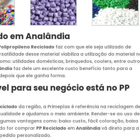
do
em
Analândia
Polipropileno Reciclado
faz com que ele seja utilizado de
satilidade desse material viabiliza a utilização do material 
mo: utilidades domésticas, brinquedos, coolers, entre outro
ândia
faz dele um excelente custo benefício tanto para a
 depois que ele ganha forma.
el para seu negócio está no
PP
ciclado
da região, a Primeplas é referência na reciclagem d
qualidade e ajudamos o meio ambiente. Render-se ao uso d
gumas vantagens como: baixo custo, fácil coloração, baixa
ndo for comprar
PP Reciclado
em
Analândia
vá direto para a
pedido personalizado.