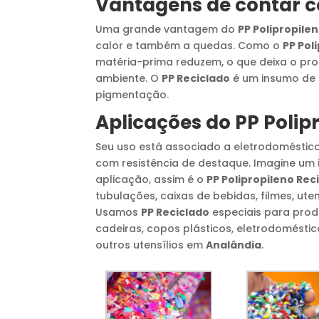
Vantagens de contar
Uma grande vantagem do
PP Polipropile
calor e também a quedas. Como o
PP Pol
matéria-prima reduzem, o que deixa o pro
ambiente. O
PP Reciclado
é um insumo de f
pigmentação.
Aplicações do
PP Polip
Seu uso está associado a eletrodoméstico
com resistência de destaque. Imagine um
aplicação, assim é o
PP Polipropileno Rec
tubulações, caixas de bebidas, filmes, ute
Usamos
PP Reciclado
especiais para produ
cadeiras, copos plásticos, eletrodoméstic
outros utensílios em
Analândia
.