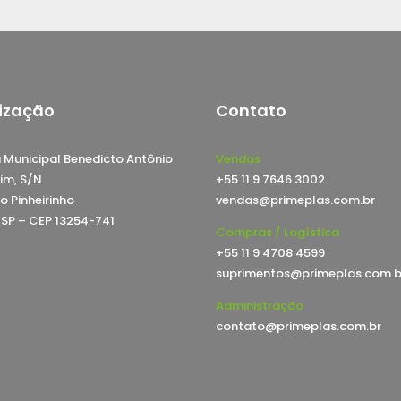
ização
Contato
 Municipal Benedicto Antônio
Vendas
im, S/N
+55 11 9 7646 3002
o Pinheirinho
vendas@primeplas.com.br
, SP – CEP 13254-741
Compras / Logística
+55 11 9 4708 4599
suprimentos@primeplas.com.b
Administração
contato@primeplas.com.br