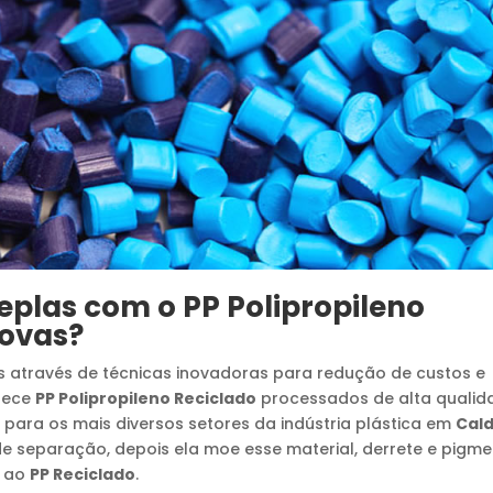
meplas com o
PP Polipropileno
Novas
?
s através de técnicas inovadoras para redução de custos e
rnece
PP Polipropileno Reciclado
processados de alta qualid
 para os mais diversos setores da indústria plástica em
Cal
e separação, depois ela moe esse material, derrete e pigme
a ao
PP Reciclado
.