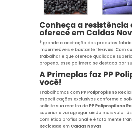
Conheça a resistência
oferece em
Caldas No
É grande a aceitação dos produtos fabr
impermeáveis e bastante flexíveis. Com cu
trabalhar e que oferece qualidade super
propeno, esse polímero se destaca por sua
A Primeplas faz
PP Poli
você!
Trabalhamos com
PP Polipropileno Recic
especificações exclusivas conforme a soli
solicite sua mostra de
PP Polipropileno R
superior e vai agregar ainda mais valor à
com ética profissional e é totalmente t
Reciclado
em
Caldas Novas
.