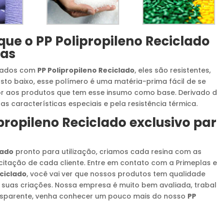
 que o
PP Polipropileno Reciclado
vas
icados com
PP Polipropileno Reciclado
, eles são resistentes,
sto baixo, esse polímero é uma matéria-prima fácil de se
ior aos produtos que tem esse insumo como base. Derivado 
s características especiais e pela resistência térmica.
propileno Reciclado
exclusivo pa
lado
pronto para utilização, criamos cada resina com as
citação de cada cliente. Entre em contato com a Primeplas 
eciclado
, você vai ver que nossos produtos tem qualidade
s suas criações. Nossa empresa é muito bem avaliada, traba
ransparente, venha conhecer um pouco mais do nosso
PP