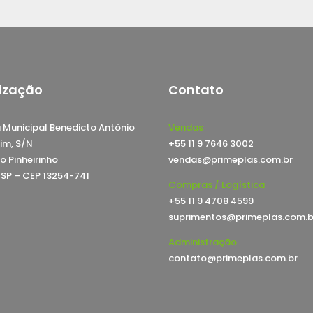
ização
Contato
 Municipal Benedicto Antônio
Vendas
im, S/N
+55 11 9 7646 3002
o Pinheirinho
vendas@primeplas.com.br
, SP – CEP 13254-741
Compras / Logística
+55 11 9 4708 4599
suprimentos@primeplas.com.b
Administração
contato@primeplas.com.br