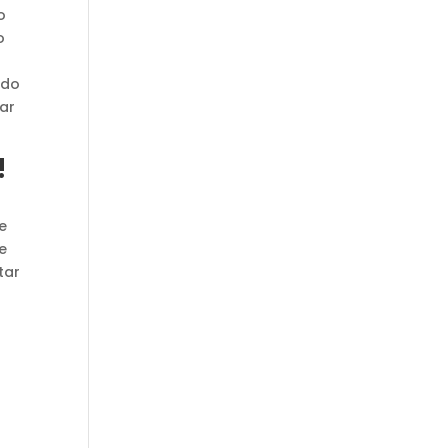
o
o
ado
nar
!
e
e
tar