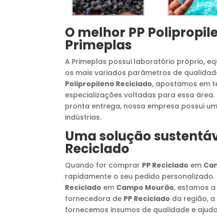
O melhor
PP Polipropil
Primeplas
A Primeplas possui laboratório próprio, 
os mais variados parâmetros de qualida
Polipropileno Reciclado
, apostamos em t
especializações voltadas para essa área
pronta entrega, nossa empresa possui um
indústrias.
Uma solução sustentáv
Reciclado
Quando for comprar
PP Reciclado
em
Ca
rapidamente o seu pedido personalizado
Reciclado
em
Campo Mourão
, estamos a
fornecedora de
PP Reciclado
da região, a
fornecemos insumos de qualidade e ajud