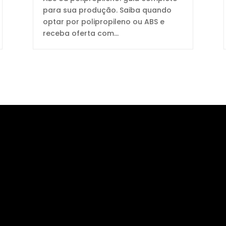
para sua produção. Saiba quando
optar por polipropileno ou ABS e
receba oferta com...