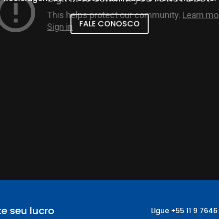
FALE CONOSCO
e seu lucro
Ligue
+55
11 9 7646