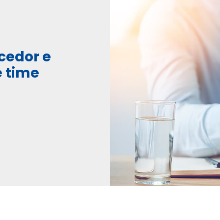
cedor e
e time