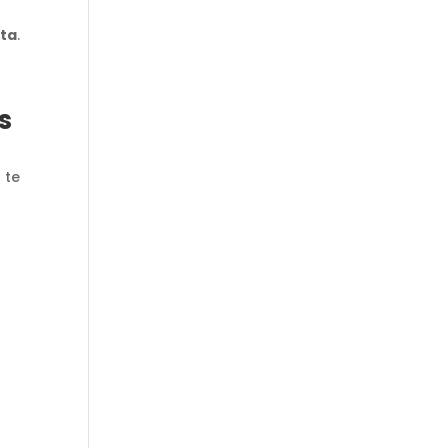
sta
.
s
 te