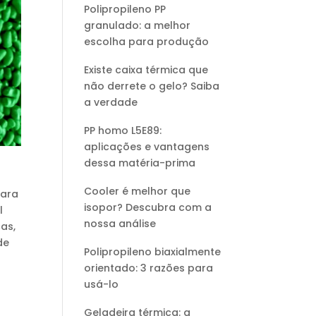
Polipropileno PP
granulado: a melhor
escolha para produção
Existe caixa térmica que
não derrete o gelo? Saiba
a verdade
PP homo L5E89:
aplicações e vantagens
dessa matéria-prima
Cooler é melhor que
para
isopor? Descubra com a
l
nossa análise
cas,
de
Polipropileno biaxialmente
orientado: 3 razões para
usá-lo
e
Geladeira térmica: a