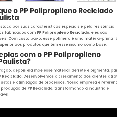
 que o
PP Polipropileno Reciclado
ulista
taca por suas características especiais e pela resistência
tos fabricados com
PP Polipropileno Reciclado
, eles são
íveis. Com custo baixo, esse polímero é uma matéria-prima fá
 superior aos produtos que tem esse insumo como base.
meplas com o
PP Polipropileno
Paulista
?
ção, depois ela moe esse material, derrete e pigmenta, pa
P Reciclado
. Desenvolvemos o crescimento dos clientes atra
custos e otimização de processos. Nossa empresa é referên
na produção de
PP Reciclado
, transformando a indústria e
ável.