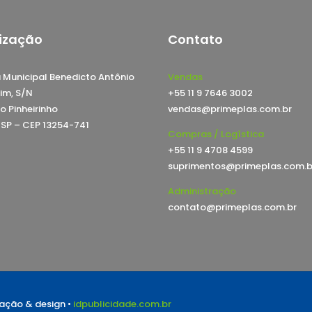
ização
Contato
 Municipal Benedicto Antônio
Vendas
im, S/N
+55 11 9 7646 3002
o Pinheirinho
vendas@primeplas.com.br
, SP – CEP 13254-741
Compras / Logística
+55 11 9 4708 4599
suprimentos@primeplas.com.b
Administração
contato@primeplas.com.br
riação & design •
idpublicidade.com.br