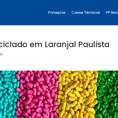
Primeplas
Caixas Térmicas
PP Rec
iclado em Laranjal Paulista
ia