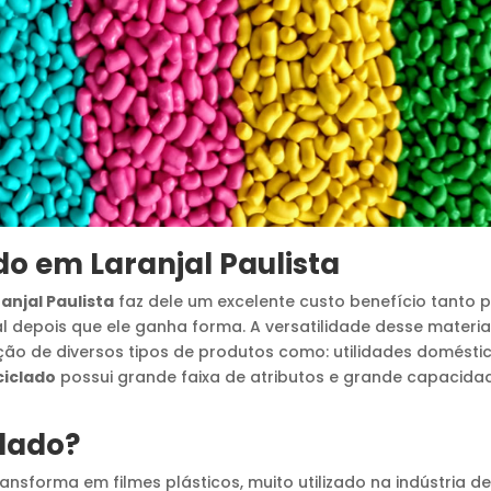
do
em
Laranjal Paulista
anjal Paulista
faz dele um excelente custo benefício tanto 
al depois que ele ganha forma. A versatilidade desse materia
dução de diversos tipos de produtos como: utilidades domésti
ciclado
possui grande faixa de atributos e grande capacida
clado
?
ansforma em filmes plásticos, muito utilizado na indústria d