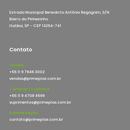
Estrada Municipal Benedicto Antônio Regagnim, S/N
Bairro do Pinheirinho
Itatiba, SP – CEP 13254-741
Contato
Vendas
+55 11 9 7646 3002
vendas@primeplas.com.br
Compras / Logística
+55 11 9 4708 4599
suprimentos@primeplas.com.br
Administração
contato@primeplas.com.br