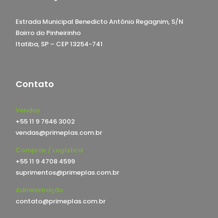
Estrada Municipal Benedicto Antônio Regagnim, S/N
Bairro do Pinheirinho
Itatiba, SP – CEP 13254-741
Contato
Vendas
+55 11 9 7646 3002
vendas@primeplas.com.br
Compras / Logística
+55 11 9 4708 4599
suprimentos@primeplas.com.br
Administração
contato@primeplas.com.br