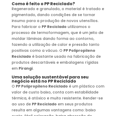
Como é feito o
PP Reciclado
?
Regenerado e granulado, o material é tratado e
pigmentado, dando condições de se tornar
insumo para a produção de novos utensílios.
Para fabricar o
PP Reciclado
utilizamos o
processo de termoformagem, que é um jeito de
moldar lâminas dando forma ao contorno,
fazendo a utilização de calor e pressão tanto
positivas como a vácuo. O
PP Polipropileno
Reciclado
é bastante usado na fabricação de
produtos descartáveis e embalagens rígidas
em
Pirangi
.
Uma solução sustentável para seu
negócio está no
PP Reciclado
O
PP Polipropileno Reciclado
é um plástico com
valor de custo baixo, conta com estabilidade
térmica, é atóxico e muito resistente. Render-se
ao uso de
PP Reciclado
em seus produtos
resulta em algumas vantagens como: baixo
custo, fácil coloração, baixa absorção de