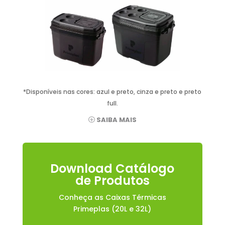
*Disponíveis nas cores: azul e preto, cinza e preto e preto
full.
SAIBA MAIS
Download Catálogo
de Produtos
Conheça as Caixas Térmicas
Primeplas (20L e 32L)