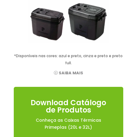
*Disponíveis nas cores: azul e preto, cinza e preto e preto
full.
SAIBA MAIS
Download Catálogo
de Produtos
Conheça as Caixas Térmicas
Primeplas (20L e 32L)