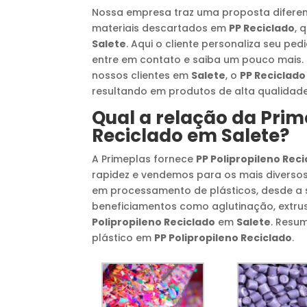
Nossa empresa traz uma proposta difere
materiais descartados em
PP Reciclado
, 
Salete
. Aqui o cliente personaliza seu ped
entre em contato e saiba um pouco mais. 
nossos clientes em
Salete
, o
PP Reciclado
resultando em produtos de alta qualidade
Qual a relação da Pri
Reciclado
em
Salete
?
A Primeplas fornece
PP Polipropileno Rec
rapidez e vendemos para os mais diversos
em processamento de plásticos, desde a
beneficiamentos como aglutinação, extr
Polipropileno Reciclado
em
Salete
. Resu
plástico em
PP Polipropileno Reciclado
.