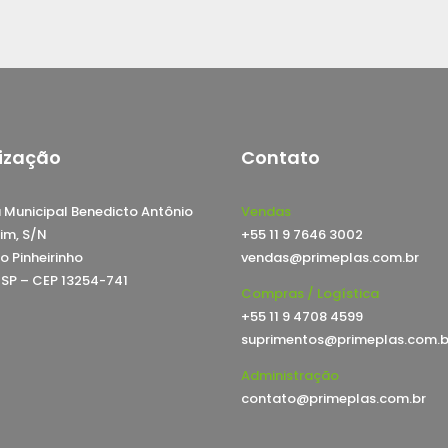
ização
Contato
 Municipal Benedicto Antônio
Vendas
im, S/N
+55 11 9 7646 3002
o Pinheirinho
vendas@primeplas.com.br
, SP – CEP 13254-741
Compras / Logística
+55 11 9 4708 4599
suprimentos@primeplas.com.b
Administração
contato@primeplas.com.br