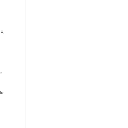
,
o,
as
de