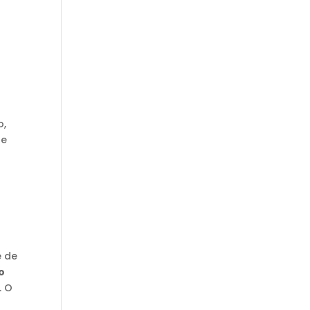
o,
se
e de
o
. O