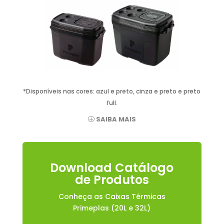
*Disponíveis nas cores: azul e preto, cinza e preto e preto
full.
SAIBA MAIS
Download Catálogo
de Produtos
Conheça as Caixas Térmicas
Primeplas (20L e 32L)