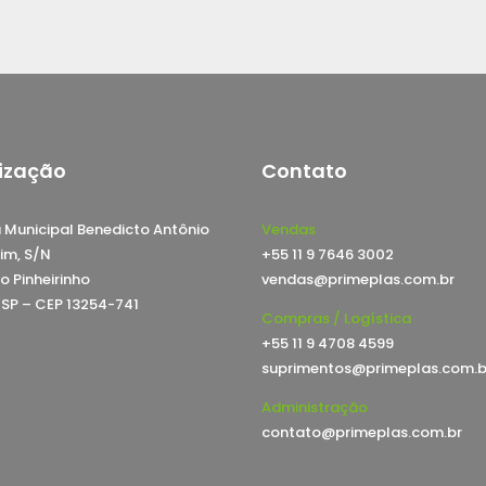
ização
Contato
 Municipal Benedicto Antônio
Vendas
im, S/N
+55 11 9 7646 3002
o Pinheirinho
vendas@primeplas.com.br
, SP – CEP 13254-741
Compras / Logística
+55 11 9 4708 4599
suprimentos@primeplas.com.b
Administração
contato@primeplas.com.br