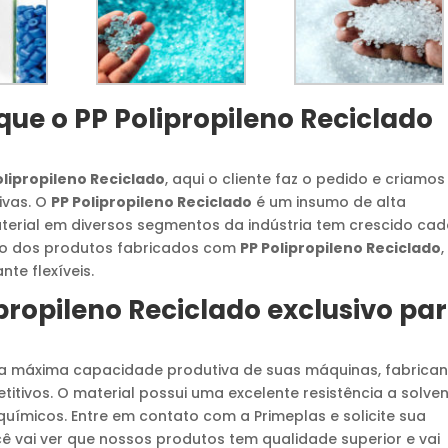
 que o
PP Polipropileno Reciclado
olipropileno Reciclado
, aqui o cliente faz o pedido e criamos
ivas. O
PP Polipropileno Reciclado
é um insumo de alta
aterial em diversos segmentos da indústria tem crescido ca
ção dos produtos fabricados com
PP Polipropileno Reciclado
,
te flexíveis.
propileno Reciclado
exclusivo pa
a máxima capacidade produtiva de suas máquinas, fabrica
tivos. O material possui uma excelente resistência a solve
uímicos. Entre em contato com a Primeplas e solicite sua
cê vai ver que nossos produtos tem qualidade superior e vai