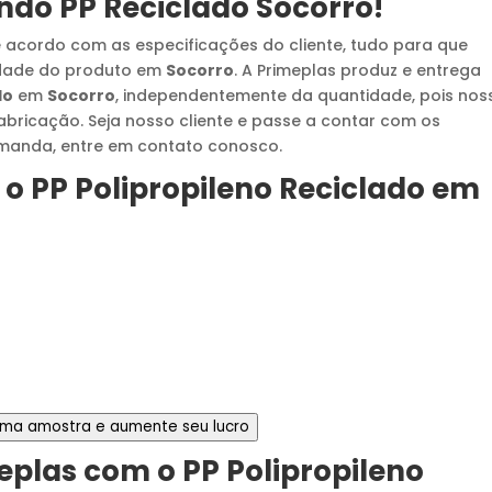
ando
PP Reciclado
Socorro
!
 acordo com as especificações do cliente, tudo para que
idade do produto em
Socorro
. A Primeplas produz e entrega
do
em
Socorro
, independentemente da quantidade, pois nos
bricação. Seja nosso cliente e passe a contar com os
emanda, entre em contato conosco.
 o
PP Polipropileno Reciclado
em
 uma amostra e aumente seu lucro
meplas com o
PP Polipropileno