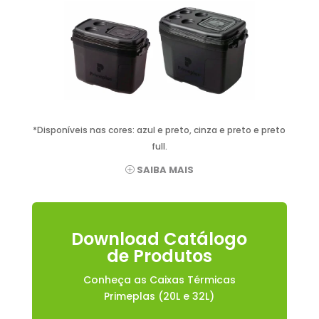
*Disponíveis nas cores: azul e preto, cinza e preto e preto
full.
SAIBA MAIS
Download Catálogo
de Produtos
Conheça as Caixas Térmicas
Primeplas (20L e 32L)