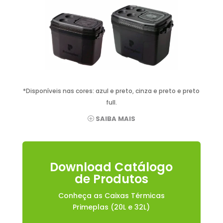
*Disponíveis nas cores: azul e preto, cinza e preto e preto
full.
SAIBA MAIS
Download Catálogo
de Produtos
Conheça as Caixas Térmicas
Primeplas (20L e 32L)