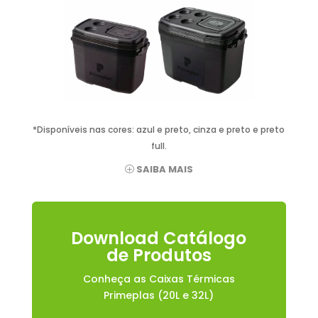
*Disponíveis nas cores: azul e preto, cinza e preto e preto
full.
SAIBA MAIS
Download Catálogo
de Produtos
Conheça as Caixas Térmicas
Primeplas (20L e 32L)