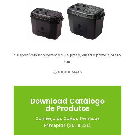
*Disponíveis nas cores: azul e preto, cinza e preto e preto
full.
SAIBA MAIS
Download Catálogo
de Produtos
Conheça as Caixas Térmicas
Primeplas (20L e 32L)