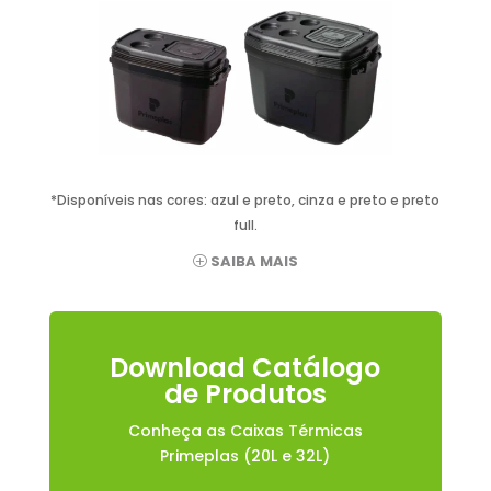
*Disponíveis nas cores: azul e preto, cinza e preto e preto
full.
SAIBA MAIS
Download Catálogo
de Produtos
Conheça as Caixas Térmicas
Primeplas (20L e 32L)