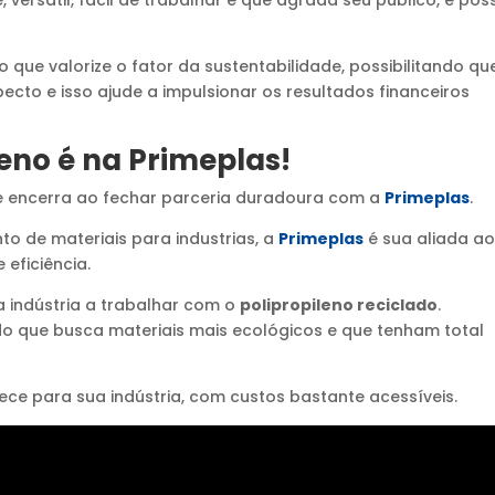
versátil, fácil de trabalhar e que agrada seu público, é poss
ue valorize o fator da sustentabilidade, possibilitando qu
ecto e isso ajude a impulsionar os resultados financeiros
leno é na Primeplas!
 encerra ao fechar parceria duradoura com a
Primeplas
.
to de materiais para industrias, a
Primeplas
é sua aliada a
 eficiência.
a indústria a trabalhar com o
polipropileno reciclado
.
 que busca materiais mais ecológicos e que tenham total
ece para sua indústria, com custos bastante acessíveis.