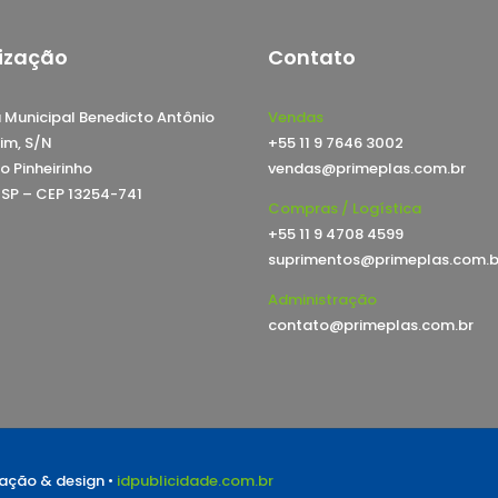
ização
Contato
 Municipal Benedicto Antônio
Vendas
im, S/N
+55 11 9 7646 3002
o Pinheirinho
vendas@primeplas.com.br
, SP – CEP 13254-741
Compras / Logística
+55 11 9 4708 4599
suprimentos@primeplas.com.b
Administração
contato@primeplas.com.br
riação & design •
idpublicidade.com.br