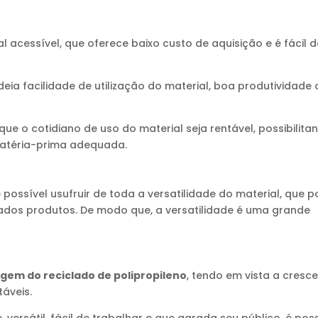
l acessível, que oferece baixo custo de aquisição e é fácil d
eia facilidade de utilização do material, boa produtividade
e o cotidiano de uso do material seja rentável, possibilita
atéria-prima adequada.
 possível usufruir de toda a versatilidade do material, que 
ados produtos. De modo que, a versatilidade é uma grande
gem do reciclado de polipropileno
, tendo em vista a cresc
áveis.