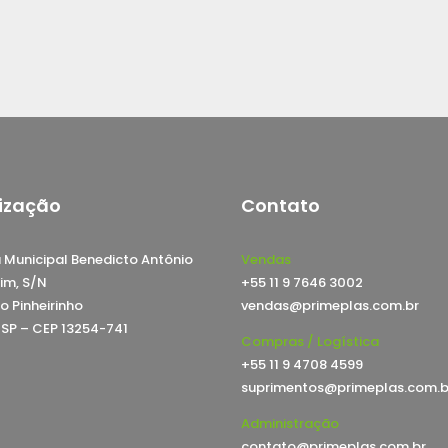
ização
Contato
 Municipal Benedicto Antônio
Vendas
im, S/N
+55 11 9 7646 3002
o Pinheirinho
vendas@primeplas.com.br
, SP – CEP 13254-741
Compras / Logística
+55 11 9 4708 4599
suprimentos@primeplas.com.b
Administração
contato@primeplas.com.br