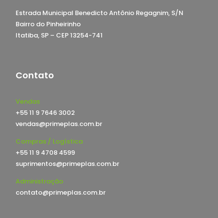
Estrada Municipal Benedicto Antônio Regagnim, S/N
Bairro do Pinheirinho
Itatiba, SP – CEP 13254-741
Contato
Vendas
+55 11 9 7646 3002
vendas@primeplas.com.br
Compras / Logística
+55 11 9 4708 4599
suprimentos@primeplas.com.br
Administração
contato@primeplas.com.br